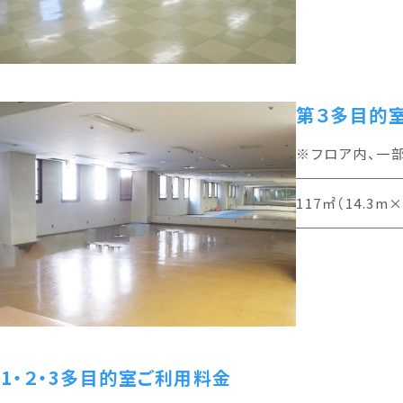
第３多目的
※フロア内、一
117㎡（14.3m
1・２・3多目的室ご利用料金