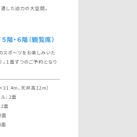
に適した迫力の大空間。
５階・６階（観覧席）
のスポーツをお楽しみいた
）。１面ずつのご予約となり
m×31.4m、天井高12m）
ル：2面
2面
2面
8面