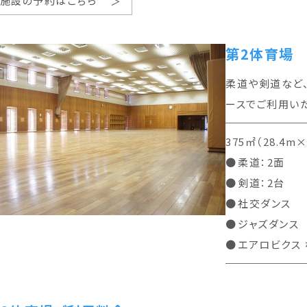
施設の予約はこちら
第2体育場
柔道や剣道など
ースでご利用い
375㎡（28.4m
柔道：2面
剣道：2台
社交ダンス
ジャズダンス
エアロビクス 