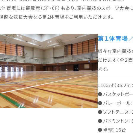
1体育場には観覧席（5F・6F）もあり、室内競技のスポーツ大会
規模な競技大会なら第2体育場をご利用いただけます。
第１体育場／
様々な室内競技
だけます（全２面
ます。
1105㎡（35.2
バスケットボー
バレーボール：
ソフトテニス：
バドミントン：
卓球：16台